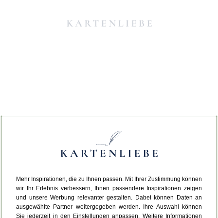
Mehr Inspirationen, die zu Ihnen passen. Mit Ihrer Zustimmung können
Da ist etwas schiefgelaufen.
wir Ihr Erlebnis verbessern, Ihnen passendere Inspirationen zeigen
und unsere Werbung relevanter gestalten. Dabei können Daten an
ausgewählte Partner weitergegeben werden. Ihre Auswahl können
Leider ist ein technischer Fehler aufgetreten.
Sie jederzeit in den Einstellungen anpassen. Weitere Informationen