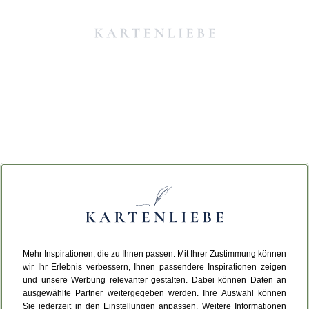
Mehr Inspirationen, die zu Ihnen passen. Mit Ihrer Zustimmung können
Da ist etwas schiefgelaufen.
wir Ihr Erlebnis verbessern, Ihnen passendere Inspirationen zeigen
und unsere Werbung relevanter gestalten. Dabei können Daten an
ausgewählte Partner weitergegeben werden. Ihre Auswahl können
Leider ist ein technischer Fehler aufgetreten.
Sie jederzeit in den Einstellungen anpassen. Weitere Informationen