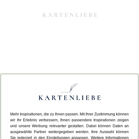
Mehr Inspirationen, die zu Ihnen passen. Mit Ihrer Zustimmung können
Da ist etwas schiefgelaufen.
wir Ihr Erlebnis verbessern, Ihnen passendere Inspirationen zeigen
und unsere Werbung relevanter gestalten. Dabei können Daten an
ausgewählte Partner weitergegeben werden. Ihre Auswahl können
Leider ist ein technischer Fehler aufgetreten.
Sie jederzeit in den Einstellungen anpassen. Weitere Informationen