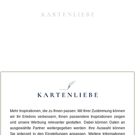
Mehr Inspirationen, die zu Ihnen passen. Mit Ihrer Zustimmung können
Da ist etwas schiefgelaufen.
wir Ihr Erlebnis verbessern, Ihnen passendere Inspirationen zeigen
und unsere Werbung relevanter gestalten. Dabei können Daten an
ausgewählte Partner weitergegeben werden. Ihre Auswahl können
Leider ist ein technischer Fehler aufgetreten.
Sie jederzeit in den Einstellungen anpassen. Weitere Informationen