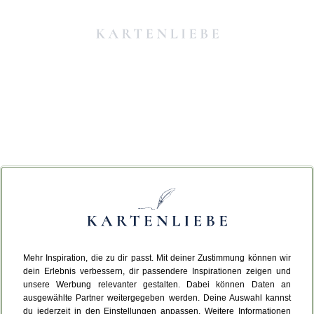
Mehr Inspiration, die zu dir passt. Mit deiner Zustimmung können wir
Da ist etwas schiefgelaufen.
dein Erlebnis verbessern, dir passendere Inspirationen zeigen und
unsere Werbung relevanter gestalten. Dabei können Daten an
ausgewählte Partner weitergegeben werden. Deine Auswahl kannst
Leider ist ein technischer Fehler aufgetreten.
du jederzeit in den Einstellungen anpassen. Weitere Informationen