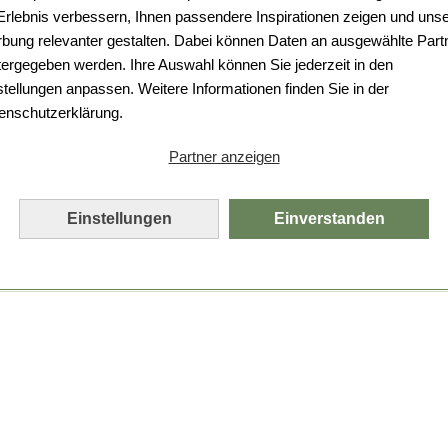
Da ist etwas schiefgelaufen.
 Erlebnis verbessern, Ihnen passendere Inspirationen zeigen und uns
bung relevanter gestalten. Dabei können Daten an ausgewählte Part
Leider ist ein technischer Fehler aufgetreten.
tergegeben werden. Ihre Auswahl können Sie jederzeit in den
Bitte laden Sie die Seite neu.
stellungen anpassen. Weitere Informationen finden Sie in der
enschutzerklärung.
Seite neu laden
Partner anzeigen
Einstellungen
Einverstanden