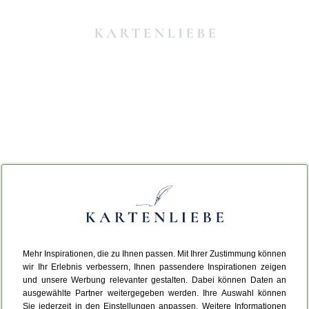
Mehr Inspirationen, die zu Ihnen passen. Mit Ihrer Zustimmung können
Da ist etwas schiefgelaufen.
wir Ihr Erlebnis verbessern, Ihnen passendere Inspirationen zeigen
und unsere Werbung relevanter gestalten. Dabei können Daten an
ausgewählte Partner weitergegeben werden. Ihre Auswahl können
Leider ist ein technischer Fehler aufgetreten.
Sie jederzeit in den Einstellungen anpassen. Weitere Informationen