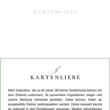
Mehr Inspiration, die zu dir passt. Mit deiner Zustimmung können wir
Da ist etwas schiefgelaufen.
dein Erlebnis verbessern, dir passendere Inspirationen zeigen und
unsere Werbung relevanter gestalten. Dabei können Daten an
ausgewählte Partner weitergegeben werden. Deine Auswahl kannst
Leider ist ein technischer Fehler aufgetreten.
du jederzeit in den Einstellungen anpassen. Weitere Informationen