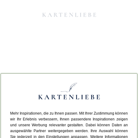
Mehr Inspirationen, die zu Ihnen passen. Mit Ihrer Zustimmung können
Da ist etwas schiefgelaufen.
wir Ihr Erlebnis verbessern, Ihnen passendere Inspirationen zeigen
und unsere Werbung relevanter gestalten. Dabei können Daten an
ausgewählte Partner weitergegeben werden. Ihre Auswahl können
Leider ist ein technischer Fehler aufgetreten.
Sie jederzeit in den Einstellungen anpassen. Weitere Informationen