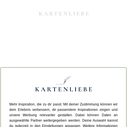
Mehr Inspiration, die zu dir passt. Mit deiner Zustimmung können wir
Da ist etwas schiefgelaufen.
dein Erlebnis verbessern, dir passendere Inspirationen zeigen und
unsere Werbung relevanter gestalten. Dabei können Daten an
ausgewählte Partner weitergegeben werden. Deine Auswahl kannst
Leider ist ein technischer Fehler aufgetreten.
du jederzeit in den Einstellungen anpassen. Weitere Informationen