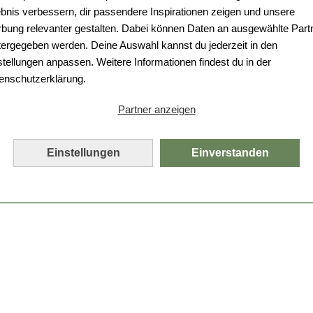
Da ist etwas schiefgelaufen.
ebnis verbessern, dir passendere Inspirationen zeigen und unsere
bung relevanter gestalten. Dabei können Daten an ausgewählte Part
Leider ist ein technischer Fehler aufgetreten.
tergegeben werden. Deine Auswahl kannst du jederzeit in den
Bitte laden Sie die Seite neu.
stellungen anpassen. Weitere Informationen findest du in der
enschutzerklärung.
Seite neu laden
Partner anzeigen
Einstellungen
Einverstanden