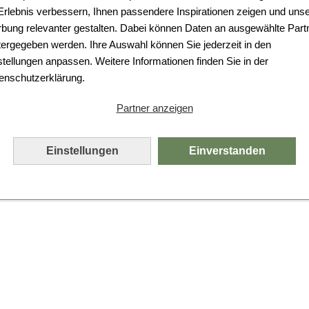
Da ist etwas schiefgelaufen.
 Erlebnis verbessern, Ihnen passendere Inspirationen zeigen und uns
bung relevanter gestalten. Dabei können Daten an ausgewählte Part
Leider ist ein technischer Fehler aufgetreten.
tergegeben werden. Ihre Auswahl können Sie jederzeit in den
Bitte laden Sie die Seite neu.
stellungen anpassen. Weitere Informationen finden Sie in der
enschutzerklärung.
Seite neu laden
Partner anzeigen
Einstellungen
Einverstanden