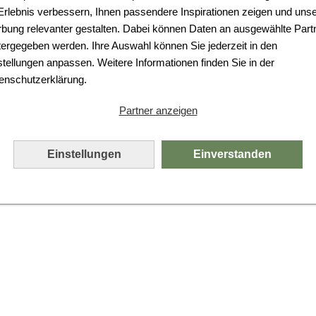
Da ist etwas schiefgelaufen.
 Erlebnis verbessern, Ihnen passendere Inspirationen zeigen und uns
bung relevanter gestalten. Dabei können Daten an ausgewählte Part
Leider ist ein technischer Fehler aufgetreten.
tergegeben werden. Ihre Auswahl können Sie jederzeit in den
Bitte laden Sie die Seite neu.
stellungen anpassen. Weitere Informationen finden Sie in der
enschutzerklärung.
Seite neu laden
Partner anzeigen
Einstellungen
Einverstanden