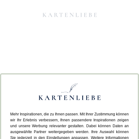
Mehr Inspirationen, die zu Ihnen passen. Mit Ihrer Zustimmung können
Da ist etwas schiefgelaufen.
wir Ihr Erlebnis verbessern, Ihnen passendere Inspirationen zeigen
und unsere Werbung relevanter gestalten. Dabei können Daten an
ausgewählte Partner weitergegeben werden. Ihre Auswahl können
Leider ist ein technischer Fehler aufgetreten.
Sie jederzeit in den Einstellungen anpassen. Weitere Informationen