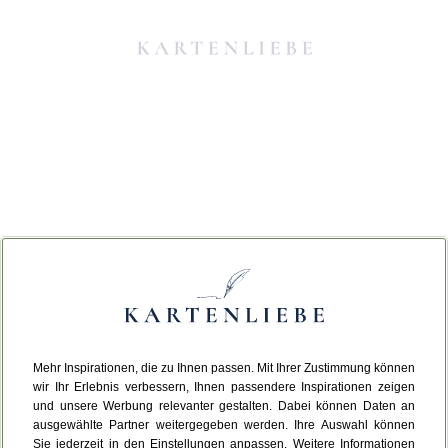
Mehr Inspirationen, die zu Ihnen passen. Mit Ihrer Zustimmung können
Da ist etwas schiefgelaufen.
wir Ihr Erlebnis verbessern, Ihnen passendere Inspirationen zeigen
und unsere Werbung relevanter gestalten. Dabei können Daten an
ausgewählte Partner weitergegeben werden. Ihre Auswahl können
Leider ist ein technischer Fehler aufgetreten.
Sie jederzeit in den Einstellungen anpassen. Weitere Informationen