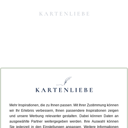
Mehr Inspirationen, die zu Ihnen passen. Mit Ihrer Zustimmung können
Da ist etwas schiefgelaufen.
wir Ihr Erlebnis verbessern, Ihnen passendere Inspirationen zeigen
und unsere Werbung relevanter gestalten. Dabei können Daten an
ausgewählte Partner weitergegeben werden. Ihre Auswahl können
Leider ist ein technischer Fehler aufgetreten.
Sie jederzeit in den Einstellungen anpassen. Weitere Informationen