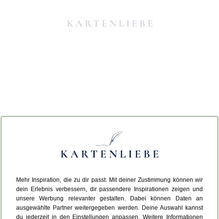
Mehr Inspiration, die zu dir passt. Mit deiner Zustimmung können wir
Da ist etwas schiefgelaufen.
dein Erlebnis verbessern, dir passendere Inspirationen zeigen und
unsere Werbung relevanter gestalten. Dabei können Daten an
ausgewählte Partner weitergegeben werden. Deine Auswahl kannst
Leider ist ein technischer Fehler aufgetreten.
du jederzeit in den Einstellungen anpassen. Weitere Informationen