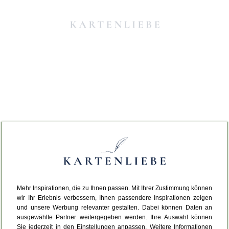
Mehr Inspirationen, die zu Ihnen passen. Mit Ihrer Zustimmung können
Da ist etwas schiefgelaufen.
wir Ihr Erlebnis verbessern, Ihnen passendere Inspirationen zeigen
und unsere Werbung relevanter gestalten. Dabei können Daten an
ausgewählte Partner weitergegeben werden. Ihre Auswahl können
Leider ist ein technischer Fehler aufgetreten.
Sie jederzeit in den Einstellungen anpassen. Weitere Informationen