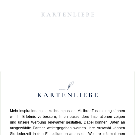
Mehr Inspirationen, die zu Ihnen passen. Mit Ihrer Zustimmung können
Da ist etwas schiefgelaufen.
wir Ihr Erlebnis verbessern, Ihnen passendere Inspirationen zeigen
und unsere Werbung relevanter gestalten. Dabei können Daten an
ausgewählte Partner weitergegeben werden. Ihre Auswahl können
Leider ist ein technischer Fehler aufgetreten.
Sie jederzeit in den Einstellungen anpassen. Weitere Informationen