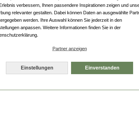
Da ist etwas schiefgelaufen.
 Erlebnis verbessern, Ihnen passendere Inspirationen zeigen und uns
bung relevanter gestalten. Dabei können Daten an ausgewählte Part
Leider ist ein technischer Fehler aufgetreten.
tergegeben werden. Ihre Auswahl können Sie jederzeit in den
Bitte laden Sie die Seite neu.
stellungen anpassen. Weitere Informationen finden Sie in der
enschutzerklärung.
Seite neu laden
Partner anzeigen
Einstellungen
Einverstanden