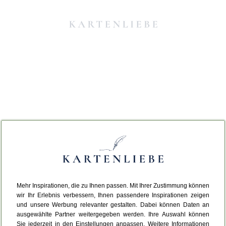
Mehr Inspirationen, die zu Ihnen passen. Mit Ihrer Zustimmung können
Da ist etwas schiefgelaufen.
wir Ihr Erlebnis verbessern, Ihnen passendere Inspirationen zeigen
und unsere Werbung relevanter gestalten. Dabei können Daten an
ausgewählte Partner weitergegeben werden. Ihre Auswahl können
Leider ist ein technischer Fehler aufgetreten.
Sie jederzeit in den Einstellungen anpassen. Weitere Informationen