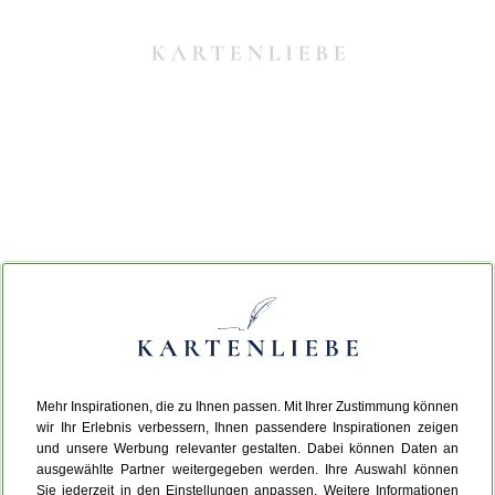
Mehr Inspirationen, die zu Ihnen passen. Mit Ihrer Zustimmung können
Da ist etwas schiefgelaufen.
wir Ihr Erlebnis verbessern, Ihnen passendere Inspirationen zeigen
und unsere Werbung relevanter gestalten. Dabei können Daten an
ausgewählte Partner weitergegeben werden. Ihre Auswahl können
Leider ist ein technischer Fehler aufgetreten.
Sie jederzeit in den Einstellungen anpassen. Weitere Informationen