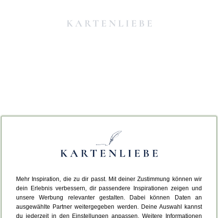
Mehr Inspiration, die zu dir passt. Mit deiner Zustimmung können wir
Da ist etwas schiefgelaufen.
dein Erlebnis verbessern, dir passendere Inspirationen zeigen und
unsere Werbung relevanter gestalten. Dabei können Daten an
ausgewählte Partner weitergegeben werden. Deine Auswahl kannst
Leider ist ein technischer Fehler aufgetreten.
du jederzeit in den Einstellungen anpassen. Weitere Informationen