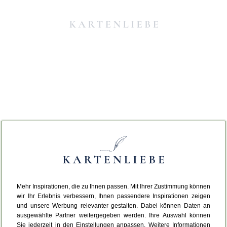
Mehr Inspirationen, die zu Ihnen passen. Mit Ihrer Zustimmung können
Da ist etwas schiefgelaufen.
wir Ihr Erlebnis verbessern, Ihnen passendere Inspirationen zeigen
und unsere Werbung relevanter gestalten. Dabei können Daten an
ausgewählte Partner weitergegeben werden. Ihre Auswahl können
Leider ist ein technischer Fehler aufgetreten.
Sie jederzeit in den Einstellungen anpassen. Weitere Informationen