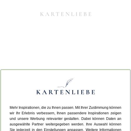
Mehr Inspirationen, die zu Ihnen passen. Mit Ihrer Zustimmung können
Da ist etwas schiefgelaufen.
wir Ihr Erlebnis verbessern, Ihnen passendere Inspirationen zeigen
und unsere Werbung relevanter gestalten. Dabei können Daten an
ausgewählte Partner weitergegeben werden. Ihre Auswahl können
Leider ist ein technischer Fehler aufgetreten.
Sie jederzeit in den Einstellungen anpassen. Weitere Informationen