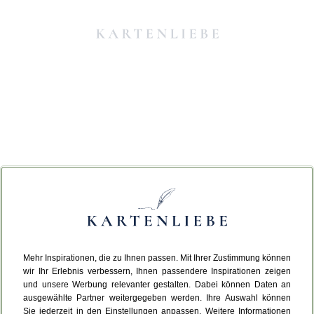
Mehr Inspirationen, die zu Ihnen passen. Mit Ihrer Zustimmung können
Da ist etwas schiefgelaufen.
wir Ihr Erlebnis verbessern, Ihnen passendere Inspirationen zeigen
und unsere Werbung relevanter gestalten. Dabei können Daten an
ausgewählte Partner weitergegeben werden. Ihre Auswahl können
Leider ist ein technischer Fehler aufgetreten.
Sie jederzeit in den Einstellungen anpassen. Weitere Informationen