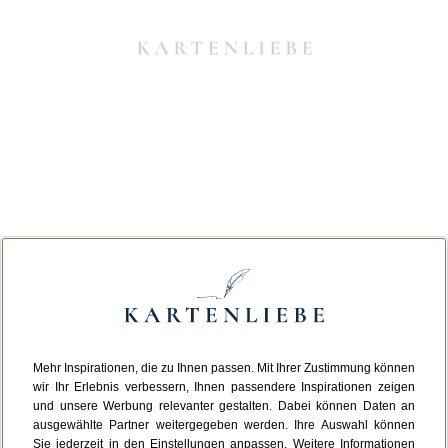
Mehr Inspirationen, die zu Ihnen passen. Mit Ihrer Zustimmung können
Da ist etwas schiefgelaufen.
wir Ihr Erlebnis verbessern, Ihnen passendere Inspirationen zeigen
und unsere Werbung relevanter gestalten. Dabei können Daten an
ausgewählte Partner weitergegeben werden. Ihre Auswahl können
Leider ist ein technischer Fehler aufgetreten.
Sie jederzeit in den Einstellungen anpassen. Weitere Informationen