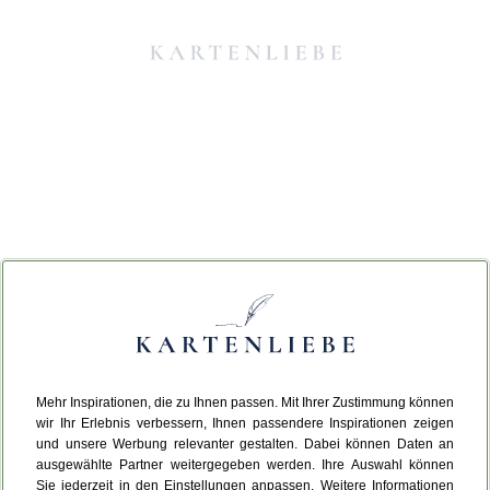
Mehr Inspirationen, die zu Ihnen passen. Mit Ihrer Zustimmung können
Da ist etwas schiefgelaufen.
wir Ihr Erlebnis verbessern, Ihnen passendere Inspirationen zeigen
und unsere Werbung relevanter gestalten. Dabei können Daten an
ausgewählte Partner weitergegeben werden. Ihre Auswahl können
Leider ist ein technischer Fehler aufgetreten.
Sie jederzeit in den Einstellungen anpassen. Weitere Informationen