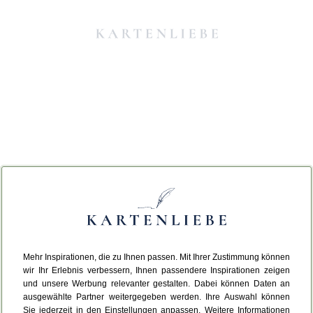
Mehr Inspirationen, die zu Ihnen passen. Mit Ihrer Zustimmung können
Da ist etwas schiefgelaufen.
wir Ihr Erlebnis verbessern, Ihnen passendere Inspirationen zeigen
und unsere Werbung relevanter gestalten. Dabei können Daten an
ausgewählte Partner weitergegeben werden. Ihre Auswahl können
Leider ist ein technischer Fehler aufgetreten.
Sie jederzeit in den Einstellungen anpassen. Weitere Informationen