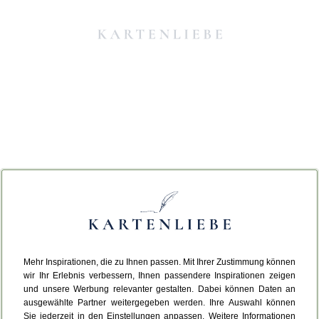
Mehr Inspirationen, die zu Ihnen passen. Mit Ihrer Zustimmung können
Da ist etwas schiefgelaufen.
wir Ihr Erlebnis verbessern, Ihnen passendere Inspirationen zeigen
und unsere Werbung relevanter gestalten. Dabei können Daten an
ausgewählte Partner weitergegeben werden. Ihre Auswahl können
Leider ist ein technischer Fehler aufgetreten.
Sie jederzeit in den Einstellungen anpassen. Weitere Informationen