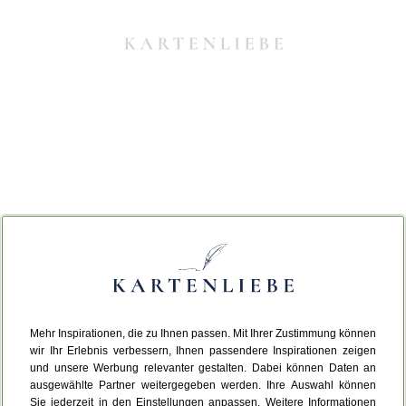
Mehr Inspirationen, die zu Ihnen passen. Mit Ihrer Zustimmung können
Da ist etwas schiefgelaufen.
wir Ihr Erlebnis verbessern, Ihnen passendere Inspirationen zeigen
und unsere Werbung relevanter gestalten. Dabei können Daten an
ausgewählte Partner weitergegeben werden. Ihre Auswahl können
Leider ist ein technischer Fehler aufgetreten.
Sie jederzeit in den Einstellungen anpassen. Weitere Informationen