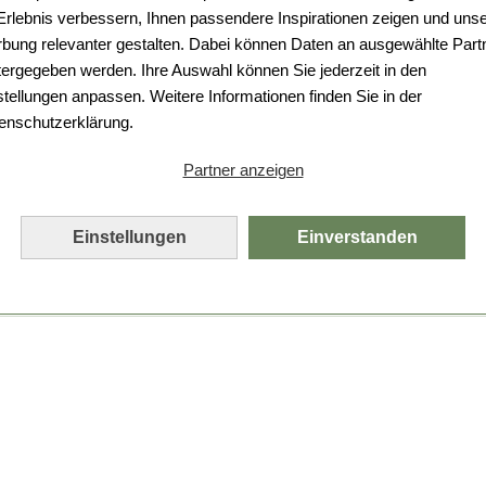
Da ist etwas schiefgelaufen.
 Erlebnis verbessern, Ihnen passendere Inspirationen zeigen und uns
bung relevanter gestalten. Dabei können Daten an ausgewählte Part
Leider ist ein technischer Fehler aufgetreten.
tergegeben werden. Ihre Auswahl können Sie jederzeit in den
Bitte laden Sie die Seite neu.
stellungen anpassen. Weitere Informationen finden Sie in der
enschutzerklärung.
Seite neu laden
Partner anzeigen
Einstellungen
Einverstanden