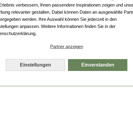
Da ist etwas schiefgelaufen.
 Erlebnis verbessern, Ihnen passendere Inspirationen zeigen und uns
bung relevanter gestalten. Dabei können Daten an ausgewählte Part
Leider ist ein technischer Fehler aufgetreten.
tergegeben werden. Ihre Auswahl können Sie jederzeit in den
Bitte laden Sie die Seite neu.
stellungen anpassen. Weitere Informationen finden Sie in der
enschutzerklärung.
Seite neu laden
Partner anzeigen
Einstellungen
Einverstanden