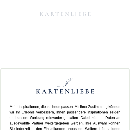
Mehr Inspirationen, die zu Ihnen passen. Mit Ihrer Zustimmung können
Da ist etwas schiefgelaufen.
wir Ihr Erlebnis verbessern, Ihnen passendere Inspirationen zeigen
und unsere Werbung relevanter gestalten. Dabei können Daten an
ausgewählte Partner weitergegeben werden. Ihre Auswahl können
Leider ist ein technischer Fehler aufgetreten.
Sie jederzeit in den Einstellungen anpassen. Weitere Informationen