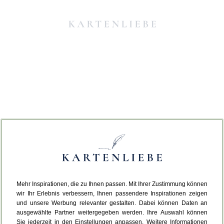
Mehr Inspirationen, die zu Ihnen passen. Mit Ihrer Zustimmung können
Da ist etwas schiefgelaufen.
wir Ihr Erlebnis verbessern, Ihnen passendere Inspirationen zeigen
und unsere Werbung relevanter gestalten. Dabei können Daten an
ausgewählte Partner weitergegeben werden. Ihre Auswahl können
Leider ist ein technischer Fehler aufgetreten.
Sie jederzeit in den Einstellungen anpassen. Weitere Informationen