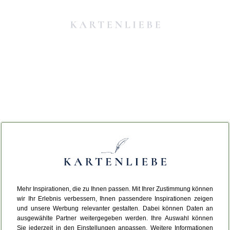
Mehr Inspirationen, die zu Ihnen passen. Mit Ihrer Zustimmung können
Da ist etwas schiefgelaufen.
wir Ihr Erlebnis verbessern, Ihnen passendere Inspirationen zeigen
und unsere Werbung relevanter gestalten. Dabei können Daten an
ausgewählte Partner weitergegeben werden. Ihre Auswahl können
Leider ist ein technischer Fehler aufgetreten.
Sie jederzeit in den Einstellungen anpassen. Weitere Informationen