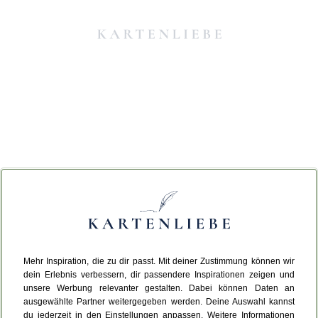
Mehr Inspiration, die zu dir passt. Mit deiner Zustimmung können wir
Da ist etwas schiefgelaufen.
dein Erlebnis verbessern, dir passendere Inspirationen zeigen und
unsere Werbung relevanter gestalten. Dabei können Daten an
ausgewählte Partner weitergegeben werden. Deine Auswahl kannst
Leider ist ein technischer Fehler aufgetreten.
du jederzeit in den Einstellungen anpassen. Weitere Informationen