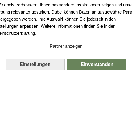
Da ist etwas schiefgelaufen.
 Erlebnis verbessern, Ihnen passendere Inspirationen zeigen und uns
bung relevanter gestalten. Dabei können Daten an ausgewählte Part
Leider ist ein technischer Fehler aufgetreten.
tergegeben werden. Ihre Auswahl können Sie jederzeit in den
Bitte laden Sie die Seite neu.
stellungen anpassen. Weitere Informationen finden Sie in der
enschutzerklärung.
Seite neu laden
Partner anzeigen
Einstellungen
Einverstanden