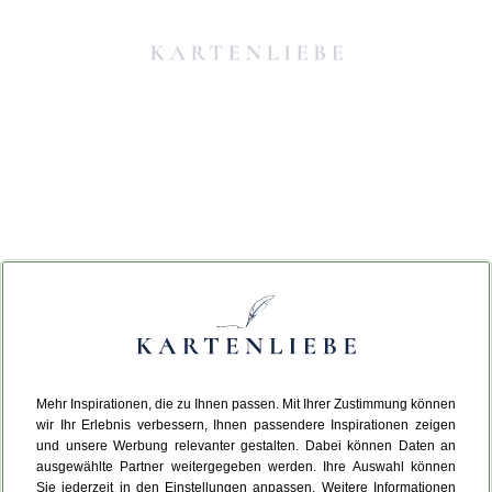
Mehr Inspirationen, die zu Ihnen passen. Mit Ihrer Zustimmung können
Da ist etwas schiefgelaufen.
wir Ihr Erlebnis verbessern, Ihnen passendere Inspirationen zeigen
und unsere Werbung relevanter gestalten. Dabei können Daten an
ausgewählte Partner weitergegeben werden. Ihre Auswahl können
Leider ist ein technischer Fehler aufgetreten.
Sie jederzeit in den Einstellungen anpassen. Weitere Informationen