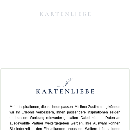
Mehr Inspirationen, die zu Ihnen passen. Mit Ihrer Zustimmung können
Da ist etwas schiefgelaufen.
wir Ihr Erlebnis verbessern, Ihnen passendere Inspirationen zeigen
und unsere Werbung relevanter gestalten. Dabei können Daten an
ausgewählte Partner weitergegeben werden. Ihre Auswahl können
Leider ist ein technischer Fehler aufgetreten.
Sie jederzeit in den Einstellungen anpassen. Weitere Informationen