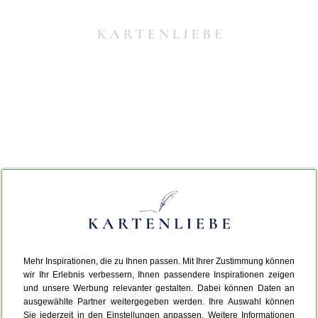
Mehr Inspirationen, die zu Ihnen passen. Mit Ihrer Zustimmung können
Da ist etwas schiefgelaufen.
wir Ihr Erlebnis verbessern, Ihnen passendere Inspirationen zeigen
und unsere Werbung relevanter gestalten. Dabei können Daten an
ausgewählte Partner weitergegeben werden. Ihre Auswahl können
Leider ist ein technischer Fehler aufgetreten.
Sie jederzeit in den Einstellungen anpassen. Weitere Informationen