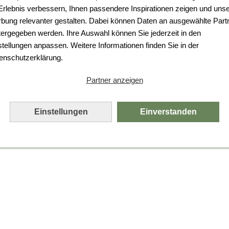
Da ist etwas schiefgelaufen.
 Erlebnis verbessern, Ihnen passendere Inspirationen zeigen und uns
bung relevanter gestalten. Dabei können Daten an ausgewählte Part
Leider ist ein technischer Fehler aufgetreten.
tergegeben werden. Ihre Auswahl können Sie jederzeit in den
Bitte laden Sie die Seite neu.
stellungen anpassen. Weitere Informationen finden Sie in der
enschutzerklärung.
Seite neu laden
Partner anzeigen
Einstellungen
Einverstanden