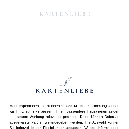
Mehr Inspirationen, die zu Ihnen passen. Mit Ihrer Zustimmung können
Da ist etwas schiefgelaufen.
wir Ihr Erlebnis verbessern, Ihnen passendere Inspirationen zeigen
und unsere Werbung relevanter gestalten. Dabei können Daten an
ausgewählte Partner weitergegeben werden. Ihre Auswahl können
Leider ist ein technischer Fehler aufgetreten.
Sie jederzeit in den Einstellungen anpassen. Weitere Informationen