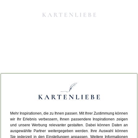
Mehr Inspirationen, die zu Ihnen passen. Mit Ihrer Zustimmung können
Da ist etwas schiefgelaufen.
wir Ihr Erlebnis verbessern, Ihnen passendere Inspirationen zeigen
und unsere Werbung relevanter gestalten. Dabei können Daten an
ausgewählte Partner weitergegeben werden. Ihre Auswahl können
Leider ist ein technischer Fehler aufgetreten.
Sie jederzeit in den Einstellungen anpassen. Weitere Informationen