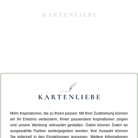
Mehr Inspirationen, die zu Ihnen passen. Mit Ihrer Zustimmung können
Da ist etwas schiefgelaufen.
wir Ihr Erlebnis verbessern, Ihnen passendere Inspirationen zeigen
und unsere Werbung relevanter gestalten. Dabei können Daten an
ausgewählte Partner weitergegeben werden. Ihre Auswahl können
Leider ist ein technischer Fehler aufgetreten.
Sie jederzeit in den Einstellungen anpassen. Weitere Informationen