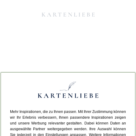
Mehr Inspirationen, die zu Ihnen passen. Mit Ihrer Zustimmung können
Da ist etwas schiefgelaufen.
wir Ihr Erlebnis verbessern, Ihnen passendere Inspirationen zeigen
und unsere Werbung relevanter gestalten. Dabei können Daten an
ausgewählte Partner weitergegeben werden. Ihre Auswahl können
Leider ist ein technischer Fehler aufgetreten.
Sie jederzeit in den Einstellungen anpassen. Weitere Informationen