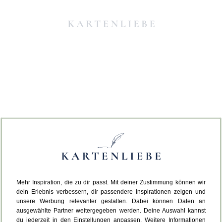
Mehr Inspiration, die zu dir passt. Mit deiner Zustimmung können wir
Da ist etwas schiefgelaufen.
dein Erlebnis verbessern, dir passendere Inspirationen zeigen und
unsere Werbung relevanter gestalten. Dabei können Daten an
ausgewählte Partner weitergegeben werden. Deine Auswahl kannst
Leider ist ein technischer Fehler aufgetreten.
du jederzeit in den Einstellungen anpassen. Weitere Informationen