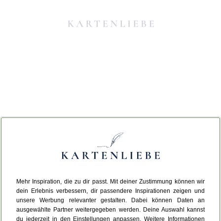
Mehr Inspiration, die zu dir passt. Mit deiner Zustimmung können wir
Da ist etwas schiefgelaufen.
dein Erlebnis verbessern, dir passendere Inspirationen zeigen und
unsere Werbung relevanter gestalten. Dabei können Daten an
ausgewählte Partner weitergegeben werden. Deine Auswahl kannst
Leider ist ein technischer Fehler aufgetreten.
du jederzeit in den Einstellungen anpassen. Weitere Informationen