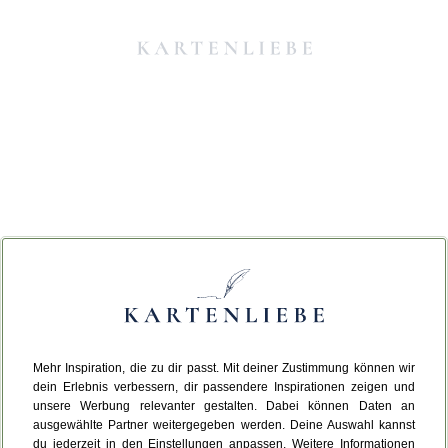
Mehr Inspiration, die zu dir passt. Mit deiner Zustimmung können wir
Da ist etwas schiefgelaufen.
dein Erlebnis verbessern, dir passendere Inspirationen zeigen und
unsere Werbung relevanter gestalten. Dabei können Daten an
ausgewählte Partner weitergegeben werden. Deine Auswahl kannst
Leider ist ein technischer Fehler aufgetreten.
du jederzeit in den Einstellungen anpassen. Weitere Informationen