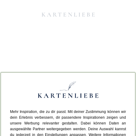
Mehr Inspiration, die zu dir passt. Mit deiner Zustimmung können wir
Da ist etwas schiefgelaufen.
dein Erlebnis verbessern, dir passendere Inspirationen zeigen und
unsere Werbung relevanter gestalten. Dabei können Daten an
ausgewählte Partner weitergegeben werden. Deine Auswahl kannst
Leider ist ein technischer Fehler aufgetreten.
du jederzeit in den Einstellungen anpassen. Weitere Informationen